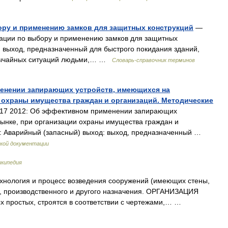
бору и применению замков для защитных конструкций
—
дации по выбору и применению замков для защитных
: выход, предназначенный для быстрого покидания зданий,
звычайных ситуаций людьми,… …
Словарь-справочник терминов
именении запирающих устройств, имеющихся на
 охраны имущества граждан и организаций. Методические
017 2012: Об эффективном применении запирающих
ынке, при организации охраны имущества граждан и
: Аварийный (запасный) выход: выход, предназначенный …
кой документации
икипедия
хнология и процесс возведения сооружений (имеющих стены,
, производственного и другого назначения. ОРГАНИЗАЦИЯ
 простых, строятся в соответствии с чертежами,… …