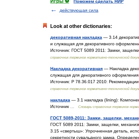
Игры ⚽
Поможем сделать НИР
действующая сила
Look at other dictionaries:
декоративная накладка
— 3.14 декоратив
и служащая для декоративного оформления
Источник: ГОСТ 5089 2011: Замки, заще
справочник терминов нормативно-технической доку
Накладка декоративная
— Накладка деко
служащая для декоративного оформления р
Источник: Р 78.36.017 2010: Рекоменда
справочник терминов нормативно-технической доку
накладка
— 3.1 накладка (lining): Компон
Источник …
Словарь-справочник терминов норм
ГОСТ 5089-2011: Замки, защелки, меха
ГОСТ 5089 2011: Замки, защелки, механиз
3.15 «свертыш»: Упрочненная деталь, ис
секретности сувальдного замка. Опреде