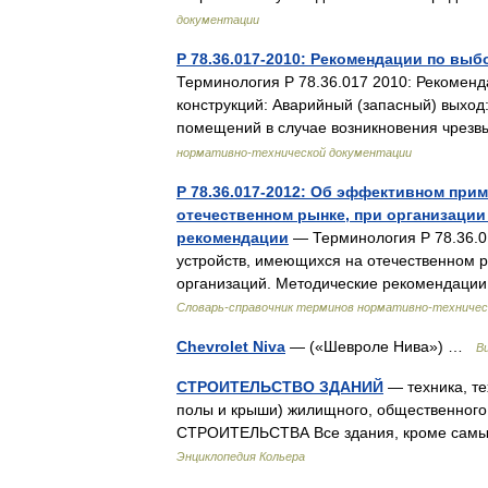
документации
Р 78.36.017-2010: Рекомендации по вы
Терминология Р 78.36.017 2010: Рекомен
конструкций: Аварийный (запасный) выход
помещений в случае возникновения чре
нормативно-технической документации
Р 78.36.017-2012: Об эффективном пр
отечественном рынке, при организации
рекомендации
— Терминология Р 78.36.
устройств, имеющихся на отечественном р
организаций. Методические рекомендации
Словарь-справочник терминов нормативно-техничес
Chevrolet Niva
— («Шевроле Нива») …
В
СТРОИТЕЛЬСТВО ЗДАНИЙ
— техника, те
полы и крыши) жилищного, общественного
СТРОИТЕЛЬСТВА Все здания, кроме самых
Энциклопедия Кольера