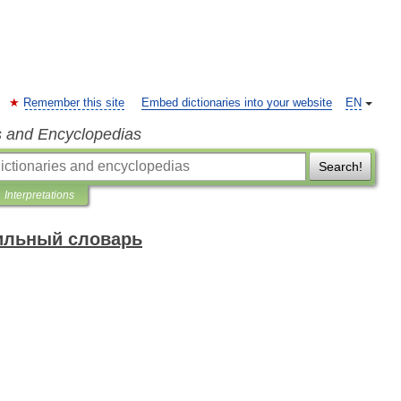
Remember this site
Embed dictionaries into your website
EN
s and Encyclopedias
Search!
Interpretations
ильный словарь