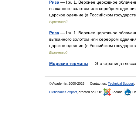
Риза
— I ж. 1. Верхнее церковное облачен
вытканного золотом или серебром одеяния
царское одеяние (в Российском государств
Ефремовой
Риза
— I ж. 1. Верхнее церковное облачен
вытканного золотом или серебром одеяния
царское одеяние (в Российском государств
Ефремовой
Морские термины
— Эта страница глосс
© Academic, 2000-2026
Contact us:
Technical Support
,
Dictionaries export
, created on PHP,
Joomla,
Dr