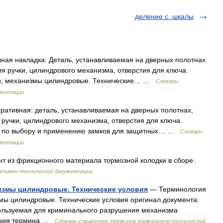
деление с. шкалы
ная накладка: Деталь, устанавливаемая на дверных полотнах
 ручки, цилиндрового механизма, отверстия для ключа.
лки, механизмы цилиндровые. Технические… …
Словарь-
ментации
ративная: деталь, устанавливаемая на дверных полотнах,
учки, цилиндрового механизма, отверстия для ключа.
ции по выбору и применению замков для защитных… …
Словарь-
ментации
ент из фрикционного материала тормозной колодки в сборе.
ативно-технической документации
низмы цилиндровые. Технические условия
— Терминология
мы цилиндровые. Технические условия оригинал документа:
пользуемая для криминального разрушения механизма
ления термина …
Словарь-справочник терминов нормативно-технической