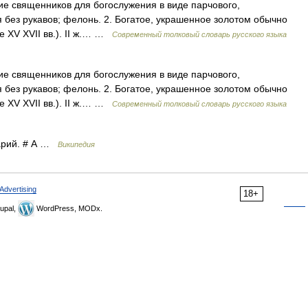
ие священников для богослужения в виде парчового,
 без рукавов; фелонь. 2. Богатое, украшенное золотом обычно
е XV XVII вв.). II ж.… …
Современный толковый словарь русского языка
ие священников для богослужения в виде парчового,
 без рукавов; фелонь. 2. Богатое, украшенное золотом обычно
е XV XVII вв.). II ж.… …
Современный толковый словарь русского языка
арий. # А …
Википедия
Advertising
18+
upal,
WordPress, MODx.